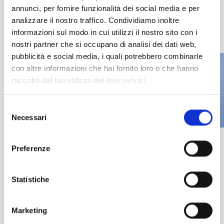
annunci, per fornire funzionalità dei social media e per
Scivolo consentito solo sopra i 12 anni e 1,40 mt d'altezza
analizzare il nostro traffico. Condividiamo inoltre
informazioni sul modo in cui utilizzi il nostro sito con i
nostri partner che si occupano di analisi dei dati web,
pubblicità e social media, i quali potrebbero combinarle
con altre informazioni che hai fornito loro o che hanno
raccolto dal tuo utilizzo dei loro servizi.
Selezione
Necessari
del
consenso
Preferenze
Statistiche
PREC
SUCC
Marketing
River run
Surfing Hill