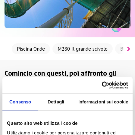
Piscina Onde
M280 Il grande scivolo
Black 
Comincio con questi, poi affronto gli
altri…
Gli Scivoli Alti sono gli scivoli più famosi di Aquafan!
Consenso
Dettagli
Informazioni sui cookie
Sono 3 serpentoni divertenti, alti 25 metri e lunghi circa
200 metri… non male per chi vuole iniziare ad
ambientarsi all'adrenalina che riservano le altre
Questo sito web utilizza i cookie
attrazioni più "aggressive" del Parco.
Utilizziamo i cookie per personalizzare contenuti ed