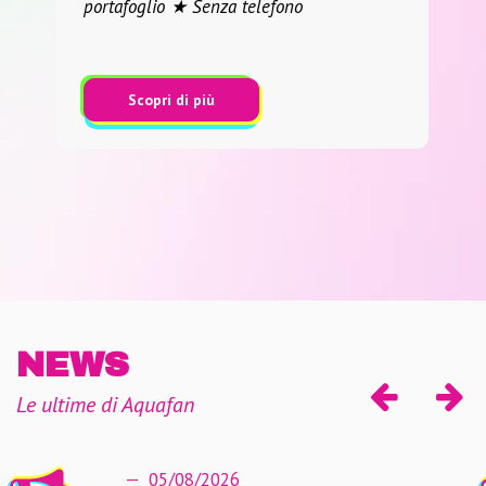
portafoglio ★ Senza telefono
c
l
Scopri di più
NEWS
Le ultime di Aquafan
05/08/2026