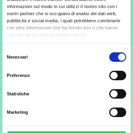
informazioni sul modo in cui utilizzi il nostro sito con i
nostri partner che si occupano di analisi dei dati web,
pubblicità e social media, i quali potrebbero combinarle
con altre informazioni che hai fornito loro o che hanno
raccolto dal tuo utilizzo dei loro servizi.
Maxibon Music Wave
T
Musica live e talent emergenti che
D
Selezione
spaccano! Grazie a Maxibon vivi il palco
1
Necessari
del
più cool dell'estate!
L
consenso
Preferenze
Scopri di più
Statistiche
Marketing
DIVERTITI E
RISPARMIA