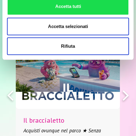
Accetta tutti
con tante opportunità
Accetta selezionati
Rifiuta
Il braccialetto
I
Acquisti ovunque nel parco ★ Senza
U