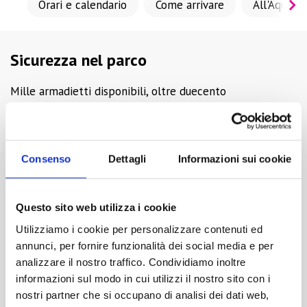
Orari e calendario
Come arrivare
All'Aquafa
Sicurezza nel parco
Mille armadietti disponibili, oltre duecento
cassette portavalori. Sono questi i numeri che tutelano
la sicurezza dei visitatori di Aquafan.
Lungo il viale principale si trova la maxi postazione con
Consenso
Dettagli
Informazioni sui cookie
gli armadietti porta-oggetti. La maggior parte degli
armadietti è elettronica. Poi ci sono armadieti con chiavi
che vengono consegnate insieme a un braccialetto da
Questo sito web utilizza i cookie
tenere al polso, per averle sempre con sé e non
Utilizziamo i cookie per personalizzare contenuti ed
perderle durante la giornata nel Parco.
annunci, per fornire funzionalità dei social media e per
Il costo del servizio è di 5,00 euro con una cauzione di
analizzare il nostro traffico. Condividiamo inoltre
10,00 euro.
informazioni sul modo in cui utilizzi il nostro sito con i
nostri partner che si occupano di analisi dei dati web,