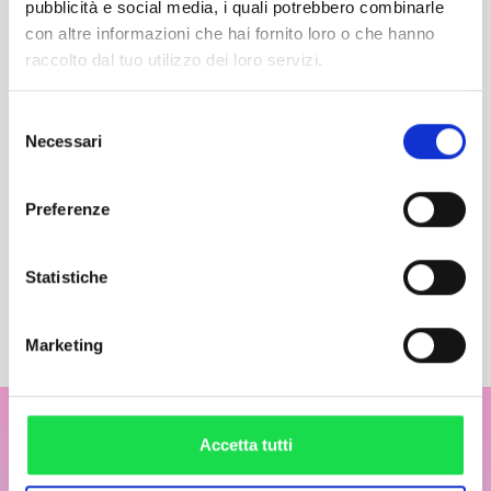
Per chi volesse stare ancora più sul sicuro con soli 8,00
pubblicità e social media, i quali potrebbero combinarle
euro è possibile depositare i propri valori al Punto
con altre informazioni che hai fornito loro o che hanno
Informazioni interno. Lo staff del Parco terrà in deposito
raccolto dal tuo utilizzo dei loro servizi.
gli oggetti in buste marchiate e sigillate.
Selezione
Necessari
del
consenso
PREC
SUCC
Preferenze
Regolamento
Area Pic nic
Statistiche
Marketing
Accetta tutti