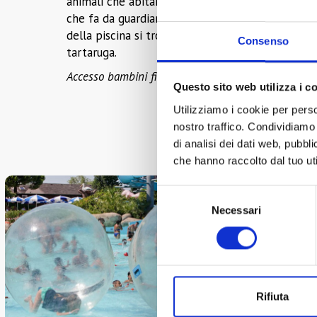
animali che abitano e circondano l'Arca, primo f
che fa da guardiano al suo ingresso, lo scimpanzé,
della piscina si trovano altri personaggi diverten
Consenso
tartaruga.
Accesso bambini fino a 1,40mt d'altezza
Questo sito web utilizza i c
Utilizziamo i cookie per perso
nostro traffico. Condividiamo 
di analisi dei dati web, pubbl
che hanno raccolto dal tuo uti
Selezione
Necessari
del
consenso
Rifiuta