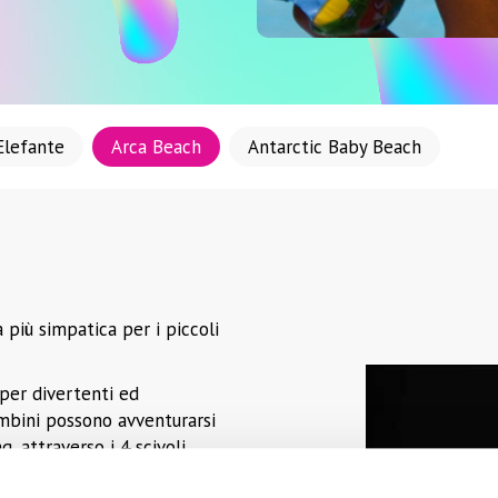
 Elefante
Arca Beach
Antarctic Baby Beach
a più simpatica per i piccoli
 per divertenti ed
ambini possono avventurarsi
, attraverso i 4 scivoli
sguardo divertito dei tanti