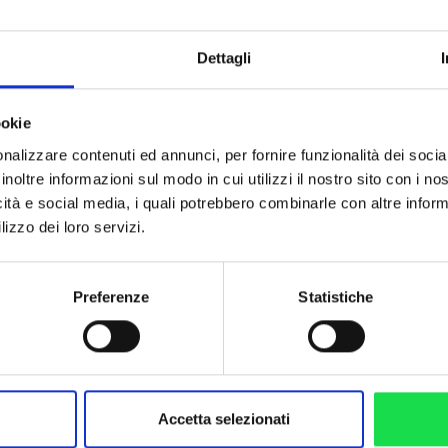
ra tutti il grande cammello
 la giraffa. Mentre ai lati
ti come il coccodrillo e la
Dettagli
ookie
Play
nalizzare contenuti ed annunci, per fornire funzionalità dei socia
inoltre informazioni sul modo in cui utilizzi il nostro sito con i n
icità e social media, i quali potrebbero combinarle con altre inform
lizzo dei loro servizi.
Preferenze
Statistiche
Accetta selezionati