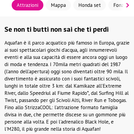
Attrazioni
Mappa
Honda set
Fonzies 
Se non ti butti non sai che ti perdi
Aquafan è il parco acquatico più famoso in Europa, grazie
ai suoi spettacolari giochi d’acqua, agli innumerevoli
eventi e alla sua capacità di essere ancora oggi un luogo
di moda e tendenza. I 70mila metri quadrati del 1987
(l’anno dell’apertura) oggi sono diventati oltre 90 mila. Il
divertimento è assicurato con i suoi fantastici scivoli,
lunghi in totale oltre 3 km: dal Kamikaze all’Extreme
River, dallo Speedriul al Fiume Rapido*, dal Surfing Hill al
Twist, passando per gli Scivoli Alti, River Run e Tobogas.
Fino allo StrizzaCOOL: l’attrazione formato famiglia
divisa in due, che permette discese su un gommone più
persone alla volta. E poi l'adrenalico Black Hole, e
l'M280, il più grande nella storia di Aquafan!