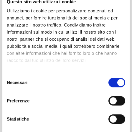
Questo sito web utilizza i cookie
Utilizziamo i cookie per personalizzare contenuti ed
annunci, per fornire funzionalità dei social media e per
Condividi
analizzare il nostro traffico. Condividiamo inoltre
informazioni sul modo in cui utilizzi il nostro sito con i
nostri partner che si occupano di analisi dei dati web,
pubblicità e social media, i quali potrebbero combinarle
con altre informazioni che hai fornito loro o che hanno
raccolto dal tuo utilizzo dei loro servizi.
torna all'elenco
Selezione
Necessari
del
consenso
succ
Preferenze
11 AGOSTO - WELO
Statistiche
prec