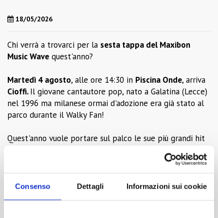
18/05/2026
Chi verrà a trovarci per la
sesta tappa del Maxibon
Music Wave
quest'anno?
Martedì 4 agosto
, alle ore 14:30 in
Piscina Onde
, arriva
Cioffi.
Il giovane cantautore pop, nato a Galatina (Lecce)
nel 1996 ma milanese ormai d'adozione era già stato al
parco durante il Walky Fan!
Quest'anno vuole portare sul palco le sue più grandi hit
e tormentoni nuovi. Nel panorama musicale italiano la
sua esplosione si è registrata nel 2020. Tra i suoi brani di
successo
Anima
e
Fuochi d'artificio.
Consenso
Dettagli
Informazioni sui cookie
Evento incluso nel biglietto d'ingresso.