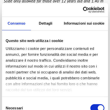
Slide only allowed for those over 12 years old and 1.40 m
tall
Open only in July and August
Consenso
Dettagli
Informazioni sui cookie
Questo sito web utilizza i cookie
Utilizziamo i cookie per personalizzare contenuti ed
annunci, per fornire funzionalità dei social media e per
analizzare il nostro traffico. Condividiamo inoltre
informazioni sul modo in cui utilizzi il nostro sito con i
nostri partner che si occupano di analisi dei dati web,
pubblicità e social media, i quali potrebbero combinarle
PREV
NEXT
con altre informazioni che hai fornito loro o che hanno
Twist
High slides
raccolto dal tuo utilizzo dei loro servizi.
Selezione
Necessari
del